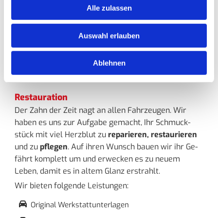
Alle zulassen
Auswahl erlauben
Ablehnen
Restauration
Der Zahn der Zeit nagt an allen Fahr­zeu­gen. Wir
haben es uns zur Auf­ga­be ge­macht, Ihr Schmuck­
stück mit viel Herz­blut zu
re­pa­rie­ren, re­stau­rie­ren
und zu
pfle­gen
. Auf ihren Wunsch bauen wir ihr Ge­
fährt kom­plett um und er­we­cken es zu neuem
Leben, damit es in altem Glanz er­strahlt.
Wir bie­ten fol­gen­de Leis­tun­gen:
Original Werkstattunterlagen