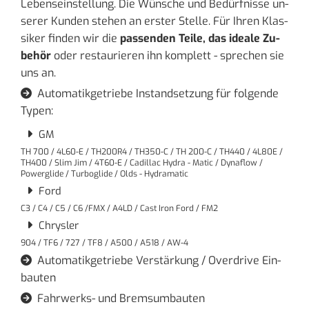
Le­bens­ein­stel­lung. Die Wün­sche und Be­dürf­nis­se un­
se­rer Kun­den ste­hen an ers­ter Stel­le. Für Ihren Klas­
si­ker fin­den wir die
pas­sen­den Teile, das idea­le Zu­
be­hör
oder re­stau­rie­ren ihn kom­plett - spre­chen sie
uns an.
Au­to­ma­tik­ge­trie­be In­stand­set­zung für fol­gen­de

Typen:
GM
TH 700 / 4L60-E / TH200R4 / TH350-C / TH 200-C / TH440 / 4L80E /
TH400 / Slim Jim / 4T60-E / Cadillac Hydra - Matic / Dynaflow /
Powerglide / Turboglide / Olds - Hydramatic
Ford
C3 / C4 / C5 / C6 /FMX / A4LD / Cast Iron Ford / FM2
Chrysler
904 / TF6 / 727 / TF8 / A500 / A518 / AW-4
Au­to­ma­tik­ge­trie­be Ver­stär­kung / Over­dri­ve Ein­

bau­ten
Fahr­werks- und Brem­s­um­bau­ten
