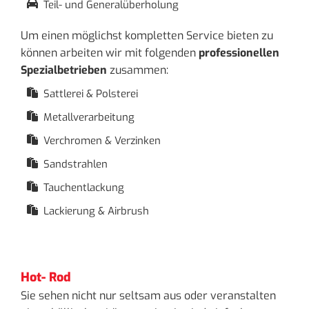
Teil- und Generalüberholung
Um einen mög­lichst kom­plet­ten Ser­vice bie­ten zu
kön­nen ar­bei­ten wir mit fol­gen­den
pro­fes­sio­nel­len
Spe­zi­al­be­trie­ben
zu­sam­men:
Sattlerei & Polsterei
Metallverarbeitung
Verchromen & Verzinken
Sandstrahlen
Tauchentlackung
Lackierung & Airbrush
Hot- Rod
Sie sehen nicht nur selt­sam aus oder ver­an­stal­ten