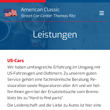
Zum Inhalt springen
American Classic
Street-Car-Center Thomas Ritz
Leistungen
US-Cars
Wir haben um­fang­rei­che Er­fah­rung im Um­gang mit
US-Fahr­zeu­gen und Old­ti­mern. Zu un­se­rem guten
Ser­vice ge­hört eine fach­män­ni­sche Be­ra­tung, Re­
stau­ra­ti­on sowie Re­pa­ra­tu­ren aller Art und wir hel­
fen Ihnen gern bei der Er­satz­teil­su­che vom Brems­
klotz bis zu "Hard to find parts".
Die Lei­den­schaft und die Liebe zu Autos ist hier eine