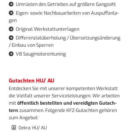
Um­rüs­ten des Ge­trie­bes auf grö­ße­re Gang­zahl

Ei­gen- sowie Nach­bau­ar­bei­ten von Aus­puff­an­la­

gen
Ori­gi­nal Werk­statt­un­ter­la­gen

Dif­fe­ren­zi­al­über­ho­lung / Über­set­zungs­än­de­rung

/ Ein­bau von Sper­ren
V8 Saug­mo­to­ren­tu­ning

Gutachten HU/ AU
Ent­de­cken Sie mit un­se­rer kom­pe­ten­ten Werk­statt
die Viel­falt un­se­rer Ser­vice­leis­tun­gen. Wir ar­bei­ten
mit
öf­fent­lich be­stell­ten und ver­ei­dig­ten Gut­ach­
tern
zu­sam­men. Fol­gen­de KFZ-Gut­ach­ten ge­hö­ren
zum An­ge­bot:
Dekra: HU/ AU