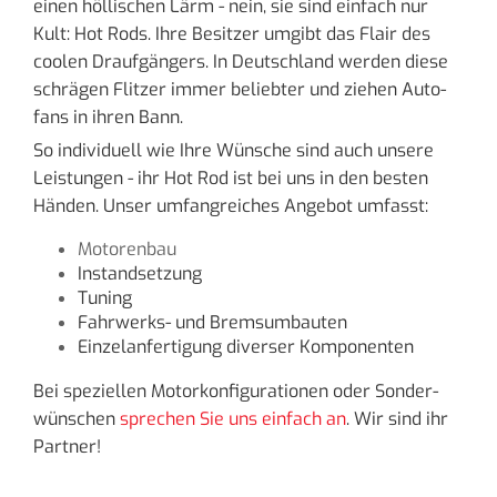
einen höl­li­schen Lärm - nein, sie sind ein­fach nur
Kult: Hot Rods. Ihre Be­sit­zer um­gibt das Flair des
coo­len Drauf­gän­gers. In Deutsch­land wer­den diese
schrä­gen Flit­zer immer be­lieb­ter und zie­hen Au­to­
fans in ihren Bann.
So in­di­vi­du­ell wie Ihre Wün­sche sind auch un­se­re
Leis­tun­gen - ihr Hot Rod ist bei uns in den bes­ten
Hän­den. Unser um­fang­rei­ches An­ge­bot um­fasst:
Motorenbau
Instandsetzung
Tuning
Fahrwerks- und Bremsumbauten
Einzelanfertigung diverser Komponenten
Bei spe­zi­el­len Mo­tor­kon­fi­gu­ra­tio­nen oder Son­der­
wün­schen
spre­chen Sie uns ein­fach an
. Wir sind ihr
Part­ner!