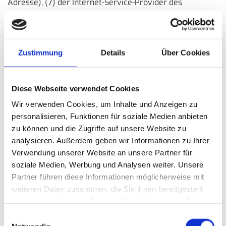
Adresse), (7) der Internet-Service-Provider des
zugreifenden Systems und (8) sonstige ähnliche Daten
und Informationen, die der Gefahrenabwehr im Falle von
Angriffen auf unsere informationstechnologischen
Systeme dienen.
Zustimmung
Details
Über Cookies
Bei der Nutzung dieser allgemeinen Daten und
Informationen zieht die "Street-Car-Center Thomas Ritz
Diese Webseite verwendet Cookies
American Classic" keine Rückschlüsse auf die betroffene
Person. Diese Informationen werden vielmehr benötigt,
Wir verwenden Cookies, um Inhalte und Anzeigen zu
um (1) die Inhalte unserer Internetseite korrekt
personalisieren, Funktionen für soziale Medien anbieten
auszuliefern, (2) die Inhalte unserer Internetseite sowie
zu können und die Zugriffe auf unsere Website zu
die Werbung für diese zu optimieren, (3) die dauerhafte
analysieren. Außerdem geben wir Informationen zu Ihrer
Verwendung unserer Website an unsere Partner für
Funktionsfähigkeit unserer informationstechnologischen
soziale Medien, Werbung und Analysen weiter. Unsere
Systeme und der Technik unserer Internetseite zu
Partner führen diese Informationen möglicherweise mit
gewährleisten sowie (4) um Strafverfolgungsbehörden
weiteren Daten zusammen, die Sie ihnen bereitgestellt
im Falle eines Cyberangriffes die zur Strafverfolgung
haben oder die sie im Rahmen Ihrer Nutzung der Dienste
notwendigen Informationen bereitzustellen. Diese
gesammelt haben.
anonym erhobenen Daten und Informationen werden
Einwilligungsauswahl